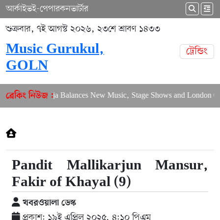
আর্কাইভ
ই-পেপার
কনভার্টার
শুক্রবার, ৭ই আগস্ট ২০২৬, ২৩শে শ্রাবণ ১৪৩৩
Music Gurukul,
ট্রেন্ডিং
GOLN
Puja Balances New Music, Stage Shows and London Con
ব্রেকিং নিউজ :
Pandit Mallikarjun Mansur,
Fakir of Khayal (9)
খবরওয়ালা ডেস্ক
প্রকাশ: ১৯ই এপ্রিল ২০২৫, ৪:১০ পিএম