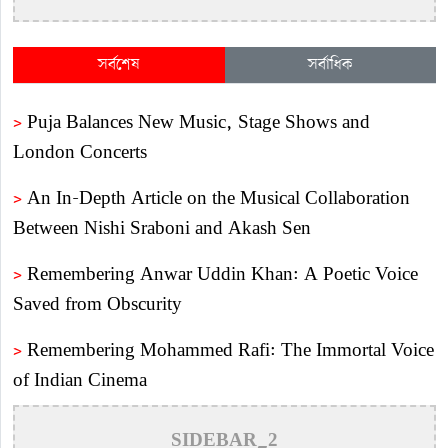
সর্বশেষ
সর্বাধিক
>
Puja Balances New Music, Stage Shows and
London Concerts
>
An In-Depth Article on the Musical Collaboration
Between Nishi Sraboni and Akash Sen
>
Remembering Anwar Uddin Khan: A Poetic Voice
Saved from Obscurity
>
Remembering Mohammed Rafi: The Immortal Voice
of Indian Cinema
>
Katy Perry Expresses Outrage After Trump White
SIDEBAR_2