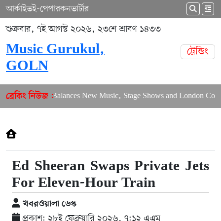
আর্কাইভ
ই-পেপার
কনভার্টার
শুক্রবার, ৭ই আগস্ট ২০২৬, ২৩শে শ্রাবণ ১৪৩৩
Music Gurukul,
ট্রেন্ডিং
GOLN
Puja Balances New Music, Stage Shows and London Concer
ব্রেকিং নিউজ :
Ed Sheeran Swaps Private Jets
For Eleven-Hour Train
খবরওয়ালা ডেস্ক
প্রকাশ: ২৮ই ফেব্রুয়ারি ২০২৬, ৭:১২ এএম