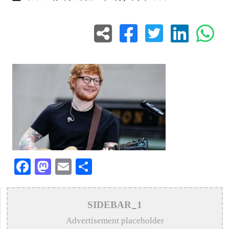
Facebook
Mastodon
Email
Share
SIDEBAR_1
Advertisement placeholder