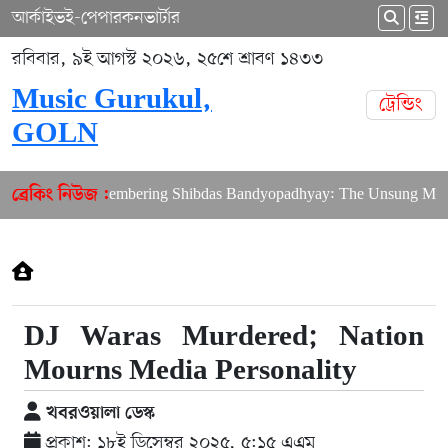
আর্কাইভ
ই-পেপার
কনভার্টার
রবিবার, ৯ই আগস্ট ২০২৬, ২৫শে শ্রাবণ ১৪৩৩
Music Gurukul,
ট্রেন্ডিং
GOLN
Remembering Shibdas Bandyopadhyay: The Unsung Master 
ব্রেকিং নিউজ :
DJ Waras Murdered; Nation
Mourns Media Personality
খবরওয়ালা ডেস্ক
প্রকাশ: ১৮ই ডিসেম্বর ২০২৫, ৫:১৫ এএম