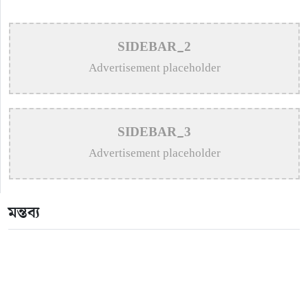
>
An In-Depth Article on the Musical Collaboration
Between Nishi Sraboni and Akash Sen
SIDEBAR_2
>
Remembering Anwar Uddin Khan: A Poetic Voice
Advertisement placeholder
Saved from Obscurity
>
Remembering Mohammed Rafi: The Immortal Voice
SIDEBAR_3
of Indian Cinema
Advertisement placeholder
>
Katy Perry Expresses Outrage After Trump White
House Uses ‘Firework’ in Iran Attack Video
মন্তব্য
>
The Enduring Legacy of Different Touch Vocalist
Mesba Rahman
>
Mainul Ahsan Nobel Introduces Son During
Emotional Concert Performance