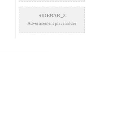
>
Katy Perry Expresses Outrage
SIDEBAR_3
After Trump White House Uses
Advertisement placeholder
‘Firework’ in Iran Attack Video
>
The Enduring Legacy of
Different Touch Vocalist Mesba
Rahman
>
Mainul Ahsan Nobel Introduces
Son During Emotional Concert
Performance
>
Bangladesh Broadcasting
Corporation Enlists 92
Composers and Music Directors