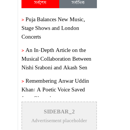
সর্বশেষ
সর্বাধিক
>
Puja Balances New Music,
Stage Shows and London
Concerts
>
An In-Depth Article on the
Musical Collaboration Between
Nishi Sraboni and Akash Sen
>
Remembering Anwar Uddin
Khan: A Poetic Voice Saved
from Obscurity
>
Remembering Mohammed
SIDEBAR_2
Rafi: The Immortal Voice of
Advertisement placeholder
Indian Cinema