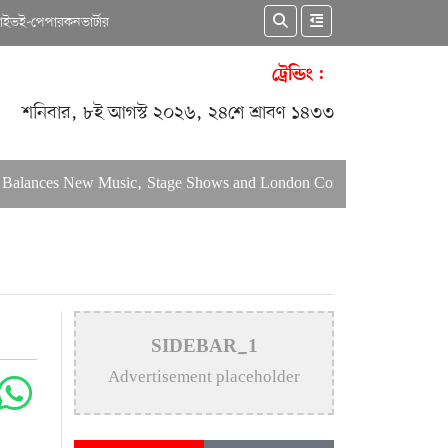
কাইভ
ই-পেপার
কনভার্টার
ট্রেন্ডিং :
শনিবার, ৮ই আগস্ট ২০২৬, ২৪শে শ্রাবণ ১৪৩৩
lances New Music, Stage Shows and London Concerts
An In-De
SIDEBAR_1
Advertisement placeholder