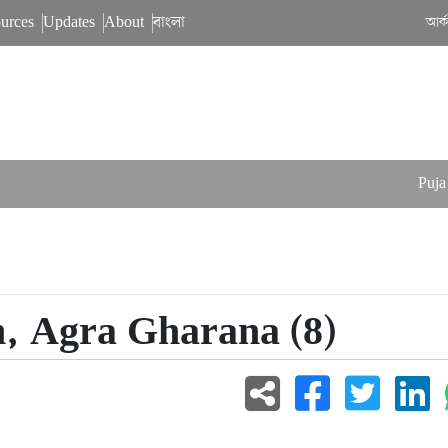
urces
Updates
About
বাংলা
আর্
Puja Ba
, Agra Gharana (8)