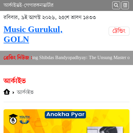
আর্কাইভ
ই-পেপার
কনভার্টার
রবিবার, ৯ই আগস্ট ২০২৬, ২৫শে শ্রাবণ ১৪৩৩
Music Gurukul,
ট্রেন্ডিং
GOLN
Remembering Shibdas Bandyopadhyay: The Unsung Master of Bengali
ব্রেকিং নিউজ :
আর্কাইভ
আর্কাইভ