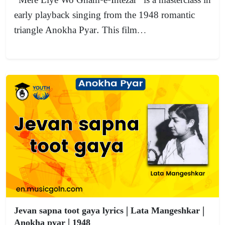
“Mere Liye Wo Gham-e-Intezar” is a masterclass in
early playback singing from the 1948 romantic
triangle Anokha Pyar. This film…
Jevan sapna toot gaya lyrics | Lata Mangeshkar |
Anokha pyar | 1948