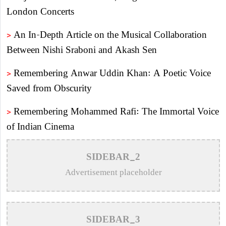
London Concerts
>
An In-Depth Article on the Musical Collaboration
Between Nishi Sraboni and Akash Sen
>
Remembering Anwar Uddin Khan: A Poetic Voice
Saved from Obscurity
>
Remembering Mohammed Rafi: The Immortal Voice
of Indian Cinema
>
Katy Perry Expresses Outrage After Trump White
SIDEBAR_2
House Uses ‘Firework’ in Iran Attack Video
Advertisement placeholder
>
The Enduring Legacy of Different Touch Vocalist
Mesba Rahman
SIDEBAR_3