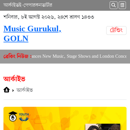
আর্কাইভ
ই-পেপার
কনভার্টার
শনিবার, ৮ই আগস্ট ২০২৬, ২৪শে শ্রাবণ ১৪৩৩
Music Gurukul,
ট্রেন্ডিং
GOLN
Puja Balances New Music, Stage Shows and London Concerts
ব্রেকিং নিউজ :
আর্কাইভ
আর্কাইভ