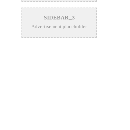
Musical Collaboration Between
Nishi Sraboni and Akash Sen
SIDEBAR_3
>
Remembering Anwar Uddin
Advertisement placeholder
Khan: A Poetic Voice Saved
from Obscurity
>
Remembering Mohammed
Rafi: The Immortal Voice of
Indian Cinema
>
Katy Perry Expresses Outrage
After Trump White House Uses
‘Firework’ in Iran Attack Video
>
The Enduring Legacy of
Different Touch Vocalist Mesba