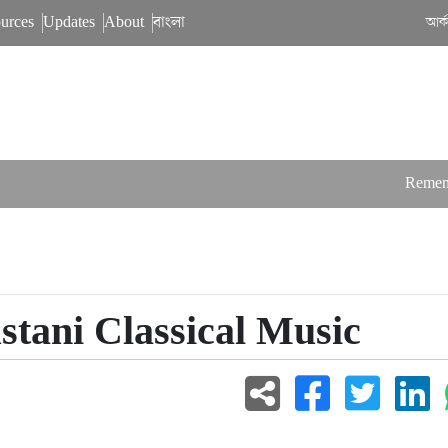
urces
Updates
About
বাংলা
আর্
Rememberi
stani Classical Music