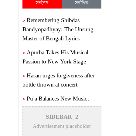
সর্বশেষ
সর্বাধিক
>
Remembering Shibdas
Bandyopadhyay: The Unsung
Master of Bengali Lyrics
>
Apurba Takes His Musical
Passion to New York Stage
>
Hasan urges forgiveness after
bottle thrown at concert
>
Puja Balances New Music,
Stage Shows and London
Concerts
SIDEBAR_2
Advertisement placeholder
>
An In-Depth Article on the