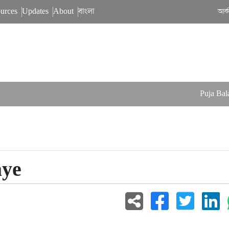
urces
Updates
About
বাংলা
আর্
Puja Balan
ye