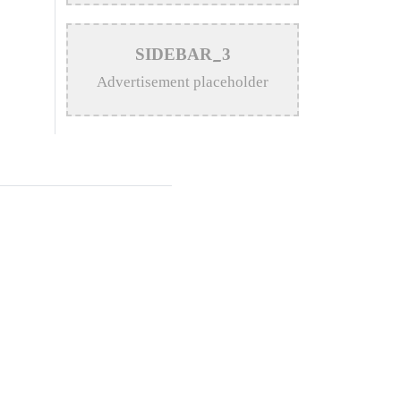
>
Katy Perry Expresses Outrage
SIDEBAR_3
After Trump White House Uses
Advertisement placeholder
‘Firework’ in Iran Attack Video
>
The Enduring Legacy of
Different Touch Vocalist Mesba
Rahman
>
Mainul Ahsan Nobel Introduces
Son During Emotional Concert
Performance
>
Bangladesh Broadcasting
Corporation Enlists 92
Composers and Music Directors