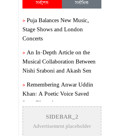
সর্বশেষ
সর্বাধিক
>
Puja Balances New Music,
Stage Shows and London
Concerts
>
An In-Depth Article on the
Musical Collaboration Between
Nishi Sraboni and Akash Sen
>
Remembering Anwar Uddin
Khan: A Poetic Voice Saved
from Obscurity
>
Remembering Mohammed
SIDEBAR_2
Rafi: The Immortal Voice of
Advertisement placeholder
Indian Cinema