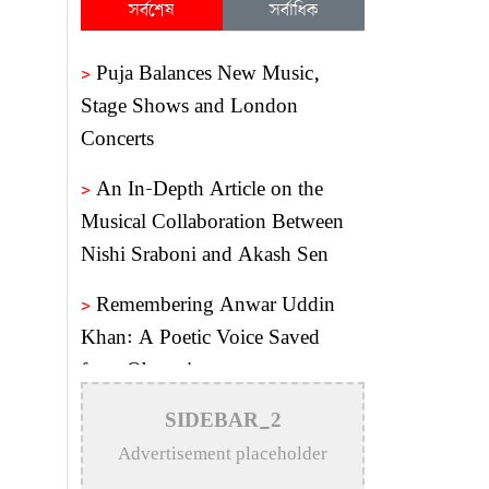
সর্বশেষ
সর্বাধিক
>
Puja Balances New Music,
Stage Shows and London
Concerts
>
An In-Depth Article on the
Musical Collaboration Between
Nishi Sraboni and Akash Sen
>
Remembering Anwar Uddin
Khan: A Poetic Voice Saved
from Obscurity
>
Remembering Mohammed
SIDEBAR_2
Rafi: The Immortal Voice of
Advertisement placeholder
Indian Cinema