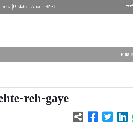
urces
Updates
About
বাংলা
আর্
Puja Bal
hte-reh-gaye