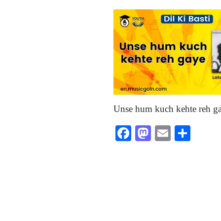
Unse hum kuch kehte reh g
Facebook
Mastodon
Email
Shar