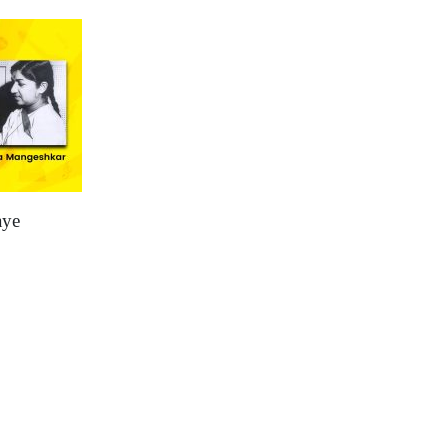
aye
e