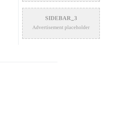
>
Katy Perry Expresses Outrage
SIDEBAR_3
After Trump White House Uses
Advertisement placeholder
‘Firework’ in Iran Attack Video
>
The Enduring Legacy of
Different Touch Vocalist Mesba
Rahman
>
Mainul Ahsan Nobel Introduces
Son During Emotional Concert
Performance
>
Bangladesh Broadcasting
Corporation Enlists 92
Composers and Music Directors