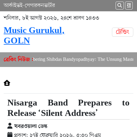
আর্কাইভ
ই-পেপার
কনভার্টার
শনিবার, ৮ই আগস্ট ২০২৬, ২৪শে শ্রাবণ ১৪৩৩
Music Gurukul,
ট্রেন্ডিং
GOLN
Remembering Shibdas Bandyopadhyay: The Unsung Master of 
ব্রেকিং নিউজ :
Nisarga Band Prepares to
Release ‘Silent Address’
খবরওয়ালা ডেস্ক
প্রকাশ: ২৭ই ফেব্রুয়ারি ২০২৬, ৫:৫০ পিএম