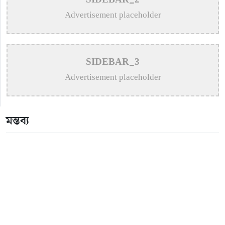
SIDEBAR_2
>
Remembering Anwar Uddin Khan: A Poetic Voice
Advertisement placeholder
Saved from Obscurity
>
Remembering Mohammed Rafi: The Immortal Voice
SIDEBAR_3
of Indian Cinema
Advertisement placeholder
>
Katy Perry Expresses Outrage After Trump White
House Uses ‘Firework’ in Iran Attack Video
মন্তব্য
>
The Enduring Legacy of Different Touch Vocalist
Mesba Rahman
>
Mainul Ahsan Nobel Introduces Son During
Emotional Concert Performance