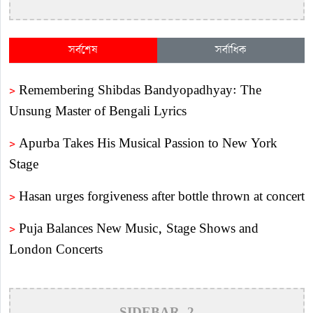
সর্বশেষ
সর্বাধিক
>
Remembering Shibdas Bandyopadhyay: The
Unsung Master of Bengali Lyrics
>
Apurba Takes His Musical Passion to New York
Stage
>
Hasan urges forgiveness after bottle thrown at concert
>
Puja Balances New Music, Stage Shows and
London Concerts
>
An In-Depth Article on the Musical Collaboration
Between Nishi Sraboni and Akash Sen