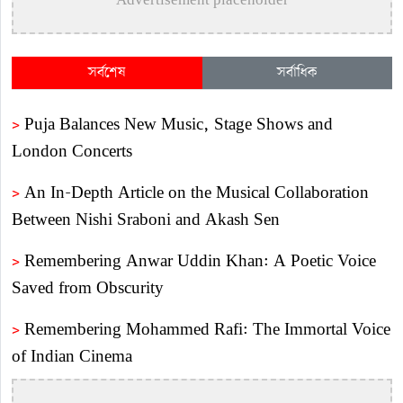
Advertisement placeholder
সর্বশেষ
সর্বাধিক
>
Puja Balances New Music, Stage Shows and
London Concerts
>
An In-Depth Article on the Musical Collaboration
Between Nishi Sraboni and Akash Sen
>
Remembering Anwar Uddin Khan: A Poetic Voice
Saved from Obscurity
>
Remembering Mohammed Rafi: The Immortal Voice
of Indian Cinema
>
Katy Perry Expresses Outrage After Trump White