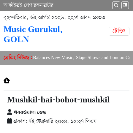
আর্কাইভ
ই-পেপার
কনভার্টার
বৃহস্পতিবার, ৬ই আগস্ট ২০২৬, ২২শে শ্রাবণ ১৪৩৩
Music Gurukul,
ট্রেন্ডিং
GOLN
Puja Balances New Music, Stage Shows and London Conce
ব্রেকিং নিউজ :
Mushkil-hai-bohot-mushkil
খবরওয়ালা ডেস্ক
প্রকাশ: ৭ই ফেব্রুয়ারি ২০২৪, ১২:২৭ পিএম