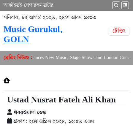
আর্কাইভ
ই-পেপার
কনভার্টার
শনিবার, ৮ই আগস্ট ২০২৬, ২৪শে শ্রাবণ ১৪৩৩
Music Gurukul,
ট্রেন্ডিং
GOLN
Puja Balances New Music, Stage Shows and London Concerts
ব্রেকিং নিউজ :
Ustad Nusrat Fateh Ali Khan
খবরওয়ালা ডেস্ক
প্রকাশ: ২০ই এপ্রিল ২০২৪, ১২:৫৬ এএম