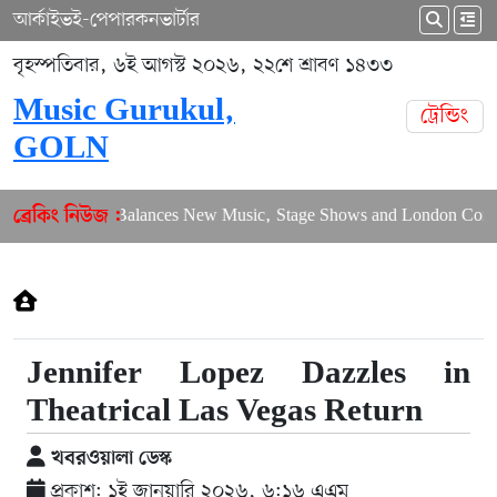
আর্কাইভ
ই-পেপার
কনভার্টার
বৃহস্পতিবার, ৬ই আগস্ট ২০২৬, ২২শে শ্রাবণ ১৪৩৩
Music Gurukul,
ট্রেন্ডিং
GOLN
Puja Balances New Music, Stage Shows and London Concer
ব্রেকিং নিউজ :
Jennifer Lopez Dazzles in
Theatrical Las Vegas Return
খবরওয়ালা ডেস্ক
প্রকাশ: ১ই জানুয়ারি ২০২৬, ৬:১৬ এএম