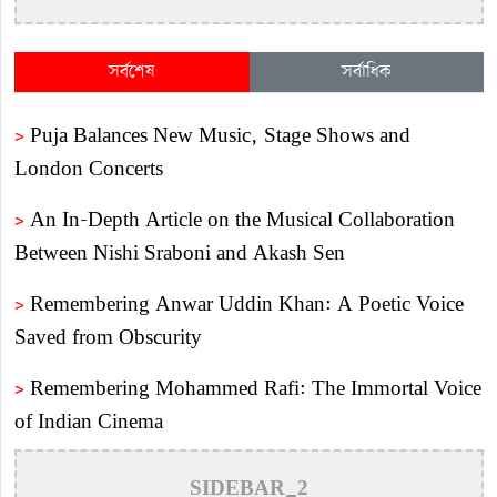
সর্বশেষ
সর্বাধিক
>
Puja Balances New Music, Stage Shows and
London Concerts
>
An In-Depth Article on the Musical Collaboration
Between Nishi Sraboni and Akash Sen
>
Remembering Anwar Uddin Khan: A Poetic Voice
Saved from Obscurity
>
Remembering Mohammed Rafi: The Immortal Voice
of Indian Cinema
>
Katy Perry Expresses Outrage After Trump White
SIDEBAR_2