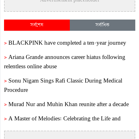
Advertisement placeholder
সর্বশেষ
সর্বাধিক
>
BLACKPINK have completed a ten-year journey
>
Ariana Grande announces career hiatus following
relentless online abuse
>
Sonu Nigam Sings Rafi Classic During Medical
Procedure
>
Murad Nur and Muhin Khan reunite after a decade
>
A Master of Melodies: Celebrating the Life and
Legacy of Legendary Composer Alauddin Ali