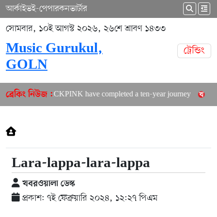
আর্কাইভ
ই-পেপার
কনভার্টার
সোমবার, ১০ই আগস্ট ২০২৬, ২৬শে শ্রাবণ ১৪৩৩
Music Gurukul,
ট্রেন্ডিং
GOLN
BLACKPINK have completed a ten-year journey
Ari
ব্রেকিং নিউজ :
Lara-lappa-lara-lappa
খবরওয়ালা ডেস্ক
প্রকাশ: ৭ই ফেব্রুয়ারি ২০২৪, ১২:২৭ পিএম