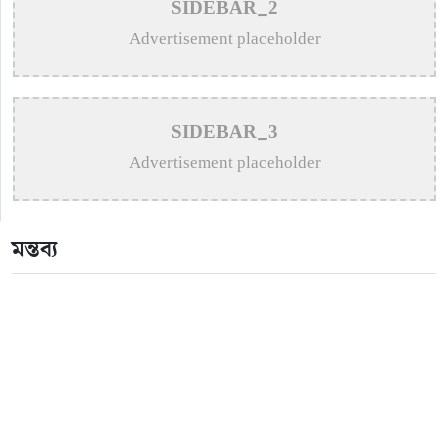
>
Remembering Shibdas Bandyopadhyay: The
SIDEBAR_2
Unsung Master of Bengali Lyrics
Advertisement placeholder
>
Apurba Takes His Musical Passion to New York
Stage
SIDEBAR_3
>
Hasan urges forgiveness after bottle thrown at concert
Advertisement placeholder
>
Puja Balances New Music, Stage Shows and
London Concerts
মন্তব্য
>
An In-Depth Article on the Musical Collaboration
Between Nishi Sraboni and Akash Sen