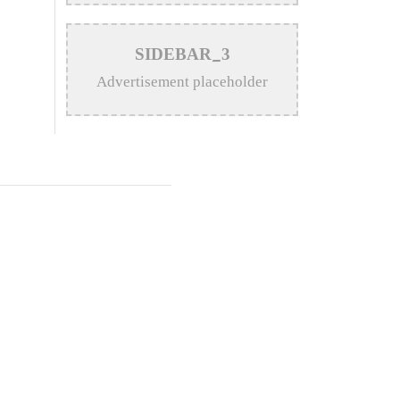
>
Katy Perry Expresses Outrage
SIDEBAR_3
After Trump White House Uses
Advertisement placeholder
‘Firework’ in Iran Attack Video
>
The Enduring Legacy of
Different Touch Vocalist Mesba
Rahman
>
Mainul Ahsan Nobel Introduces
Son During Emotional Concert
Performance
>
Bangladesh Broadcasting
Corporation Enlists 92
Composers and Music Directors