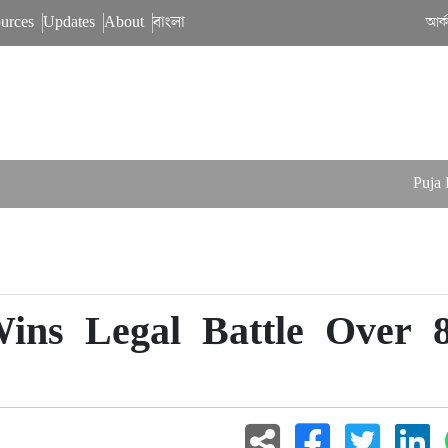
urces
Updates
About
বাংলা
আর্
Puja Bal
ins Legal Battle Over 8