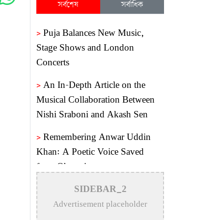
সর্বশেষ
সর্বাধিক
>
Puja Balances New Music,
Stage Shows and London
Concerts
>
An In-Depth Article on the
Musical Collaboration Between
Nishi Sraboni and Akash Sen
>
Remembering Anwar Uddin
Khan: A Poetic Voice Saved
from Obscurity
>
Remembering Mohammed
SIDEBAR_2
Rafi: The Immortal Voice of
Advertisement placeholder
Indian Cinema